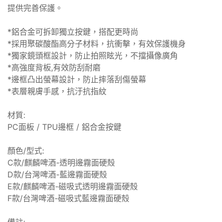
提供完善保護。
*鋁合金可拆卸獨立按鍵，搭配更時尚
*採用聚碳酸酯高分子材料，抗衝擊，有效保護機身
*獨家鏡頭框設計，防止拍照眩光，不擋攝像廣角
*高強度背板,有效防刮耐磨
*邊框凸出螢幕設計，防止摔落刮傷螢幕
*表層親膚手感，抗汙抗指紋
材質:
PC面板 / TPU邊框 / 鋁合金按鍵
顏色/型式:
C款/麒麟啤酒-透明邊霧面硬殼
D款/台灣啤酒-藍邊霧面硬殼
E款/麒麟啤酒-磁吸式透明邊霧面硬殼
F款/台灣啤酒-磁吸式藍邊霧面硬殼