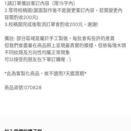
1.請訂單備註客訂內容（限15字內）
2.等待校稿圖(圖面製作後不能變更客訂內容，若需變更內
容需酌收200元)
3.校稿圖完成後取消訂單會酌收200元，謝謝!
備註: 部分區域是屬於手工製做，每批會有些許的差異
但我們會盡量在商品照上呈現最真實的模樣，但依每塊木頭
不同紋路及方向性均屬正常現象
可以接受的朋友在下單訂購喔 : )
*此為客製化商品，故不適用7天鑑賞期*
商品貨號:070828